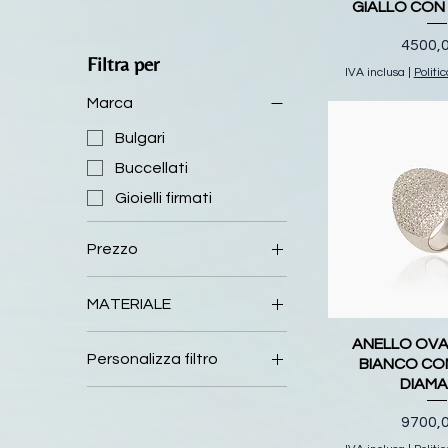
GIALLO CON
Prezz
4500,
Filtra per
IVA inclusa
|
Politi
Marca
Bulgari
Buccellati
Gioielli firmati
Prezzo
MATERIALE
0 €
210.000 €
ANELLO OVA
Personalizza filtro
BIANCO CON
DIAMA
Anelli
Prezz
9700,
Argenti