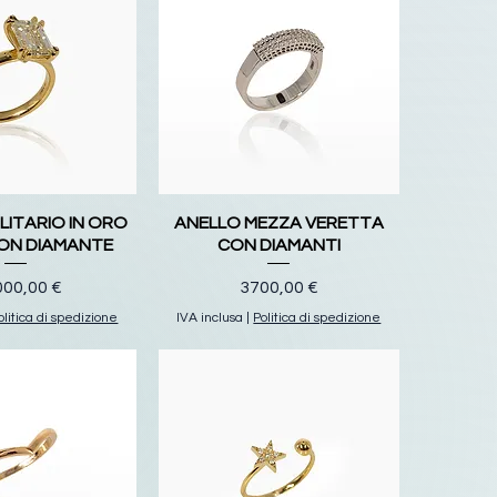
LITARIO IN ORO
ANELLO MEZZA VERETTA
CON DIAMANTE
CON DIAMANTI
zzo
Prezzo
000,00 €
3700,00 €
olitica di spedizione
IVA inclusa
|
Politica di spedizione