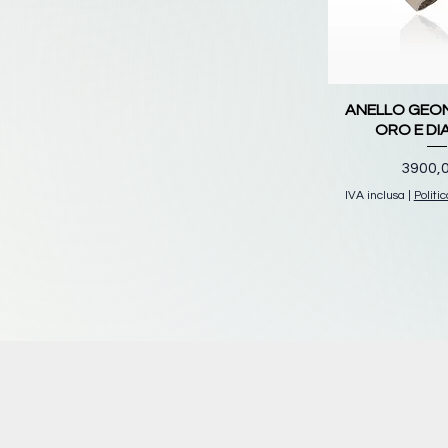
ANELLO GEOM
ORO E DI
Prezz
3900,
IVA inclusa
|
Politi