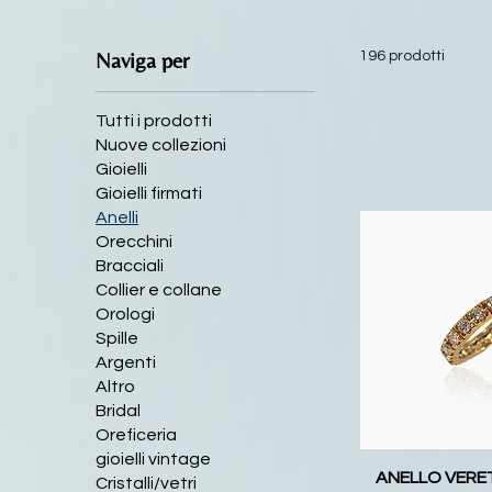
Naviga per
196 prodotti
Tutti i prodotti
Nuove collezioni
Gioielli
Gioielli firmati
Anelli
Orecchini
Bracciali
Collier e collane
Orologi
Spille
Argenti
Altro
Bridal
Oreficeria
gioielli vintage
ANELLO VERE
Cristalli/vetri