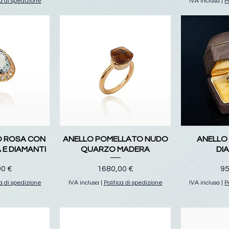
ca di spedizione
IVA inclusa
|
P
O ROSA CON
ANELLO POMELLATO NUDO
ANELLO
E DIAMANTI
QUARZO MADERA
DI
o
Prezzo
Pr
00 €
1680,00 €
95
ca di spedizione
IVA inclusa
|
Politica di spedizione
IVA inclusa
|
P