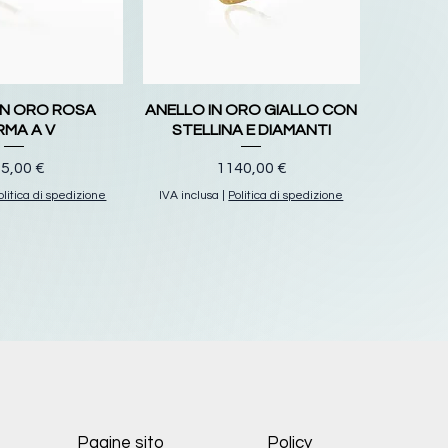
IN ORO ROSA
ANELLO IN ORO GIALLO CON
RMA A V
STELLINA E DIAMANTI
ezzo
Prezzo
5,00 €
1140,00 €
olitica di spedizione
IVA inclusa
|
Politica di spedizione
Pagine sito
Policy