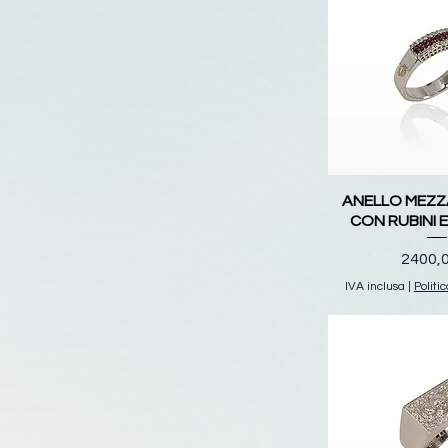
ANELLO MEZZ
CON RUBINI 
Prezz
2400,
IVA inclusa
|
Politi