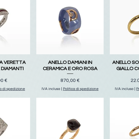
A VERETTA
ANELLO DAMIANI IN
ANELLO SO
E DIAMANTI
CERAMICA E ORO ROSA
GIALLO 
o
Prezzo
Pre
00 €
870,00 €
22.
ca di spedizione
IVA inclusa
|
Politica di spedizione
IVA inclusa
|
P