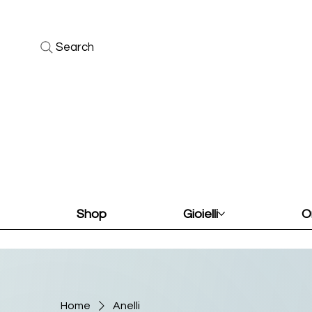
Search
Shop
Gioielli
O
Home
Anelli