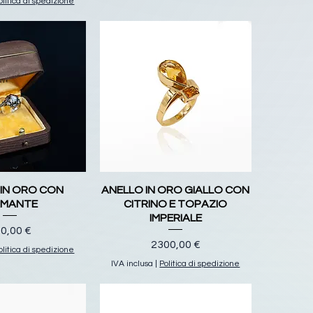
olitica di spedizione
 IN ORO CON
ANELLO IN ORO GIALLO CON
AMANTE
CITRINO E TOPAZIO
IMPERIALE
ezzo
0,00 €
Prezzo
2300,00 €
olitica di spedizione
IVA inclusa
|
Politica di spedizione