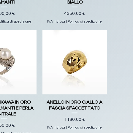
AMANTI
GIALLO
ezzo
Prezzo
00,00 €
4350,00 €
olitica di spedizione
IVA inclusa
|
Politica di spedizione
IKAWA IN ORO
ANELLO IN ORO GIALLO A
AMANTI E PERLA
FASCIA SFACCETTATO
NTRALE
Prezzo
1180,00 €
ezzo
50,00 €
IVA inclusa
|
Politica di spedizione