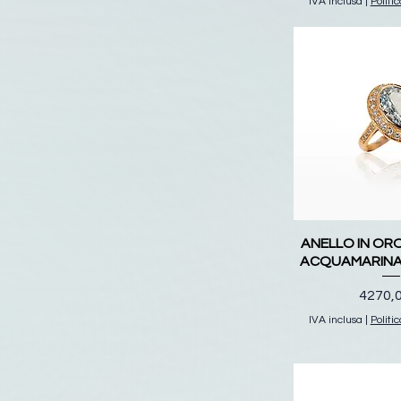
IVA inclusa
|
Politi
Bracciali
Buccellati
ANELLO IN OR
ACQUAMARINA 
Prezz
4270,
IVA inclusa
|
Politi