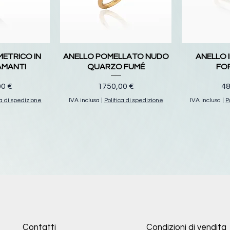
ETRICO IN
ANELLO POMELLATO NUDO
ANELLO 
AMANTI
QUARZO FUMÉ
FO
o
Prezzo
Pr
00 €
1750,00 €
48
ca di spedizione
IVA inclusa
|
Politica di spedizione
IVA inclusa
|
P
Contatti
Condizioni di vendita