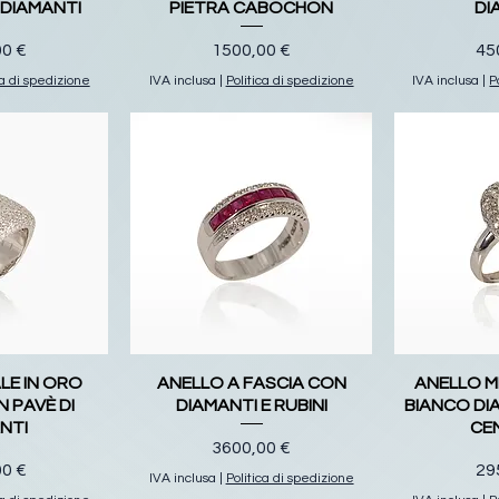
 DIAMANTI
PIETRA CABOCHON
DI
o
Prezzo
Pr
00 €
1500,00 €
45
ca di spedizione
IVA inclusa
|
Politica di spedizione
IVA inclusa
|
P
LE IN ORO
ANELLO A FASCIA CON
ANELLO M
 PAVÈ DI
DIAMANTI E RUBINI
BIANCO DI
NTI
CE
Prezzo
3600,00 €
o
Pr
00 €
29
IVA inclusa
|
Politica di spedizione