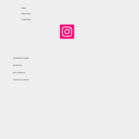
Policy
Privacy Policy
Cookie Policy
Condizioni di vendita
Spedizione
Resi e Rimborsi
Termini e Condizioni