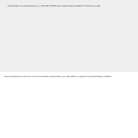
2025© all right reserved by Daniel Greys s.r.l | P.IVA 06377970485 | Sede Legale: Via Maurizio Bufalini 37r. 50122 Firenze, Italia
Alcuni contenuti di questo sito, incluse descrizioni prodotto e articoli del blog, sono stati redatti con il supporto di strumenti di intelligenza artificiale.