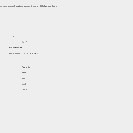
del blog, sono stati redatti con il supporto di strumenti di intelligenza artificiale.
Contatti
johnoliverfirenze@gmail.com
+39 055 614 5844
Borgo degli Albizi, 73 R, 50122 Firenze (FI)
Pagine sito
Home
Shop
About
Contatti