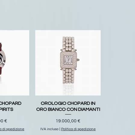
CHOPARD
OROLOGIO CHOPARD IN
PIRITS
ORO BIANCO CON DIAMANTI
o
Prezzo
00 €
19.000,00 €
ca di spedizione
IVA inclusa
|
Politica di spedizione