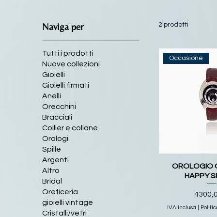
Naviga per
2 prodotti
Tutti i prodotti
Occasione
Nuove collezioni
Gioielli
Gioielli firmati
Anelli
Orecchini
Bracciali
Collier e collane
Orologi
Spille
Argenti
OROLOGIO 
Altro
HAPPY S
Bridal
Oreficeria
Prezz
4300,
gioielli vintage
IVA inclusa
|
Politi
Cristalli/vetri