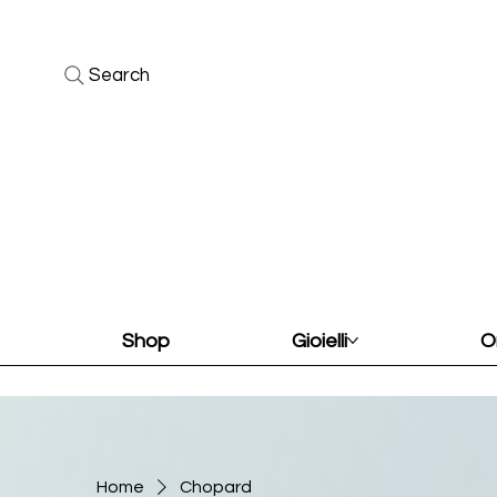
Search
Shop
Gioielli
O
Home
Chopard