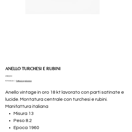
ANELLO TURCHESI E RUBINI
Prezzo
2460,00 €
IVA inclusa
|
Politica di spedizione
Anello vintage in oro 18 kt lavorato con parti satinate e
lucide. Montatura centrale con turchesi e rubini.
Manifattura italiana
Misura 13
Peso 8.2
Epoca 1960