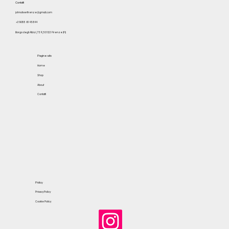
Contatti
johnoliverfirenze@gmail.com
+39 055 614 5844
Borgo degli Albizi, 73 R, 50122 Firenze (FI)
Pagine sito
Home
Shop
About
Contatti
Policy
Privacy Policy
Cookie Policy