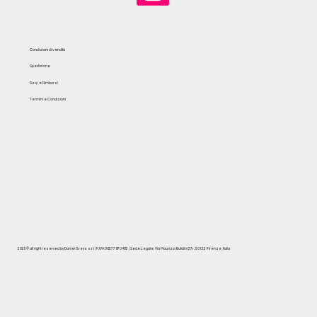
Condizioni di vendita
Spedizione
Resi e Rimborsi
Termini e Condizioni
2025© all right reserved by Daniel Greys s.r.l | P.IVA 06377970485 | Sede Legale: Via Maurizio Bufalini 37r. 50122 Firenze, Italia