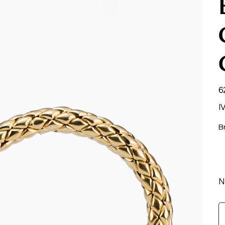
Pr
6
I
B
N