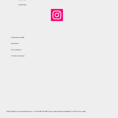
Cookie Policy
Condizioni di vendita
Spedizione
Resi e Rimborsi
Termini e Condizioni
2025© all right reserved by Daniel Greys s.r.l | P.IVA 06377970485 | Sede Legale: Via Maurizio Bufalini 37r. 50122 Firenze, Italia