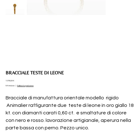
BRACCIALE TESTE DI LEONE
Prezzo
13.700,00 €
IVA inclusa
|
Politica di spedizione
Bracciale di manufattura orientale modello rigido
Animalier raffigurante due teste di leone in oro giallo 18
kt. con diamanti carati 0,60 ct. e smaltature di colore
con nero e rosso. lavorazione artigianale, aperura nella
parte bassa con perno. Pezzo unico.