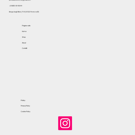
johnoliverfirenze@gmail.com
+39 055 614 5844
Borgo degli Albizi, 73 R, 50122 Firenze (FI)
Pagine sito
Home
Shop
About
Contatti
Policy
Privacy Policy
Cookie Policy