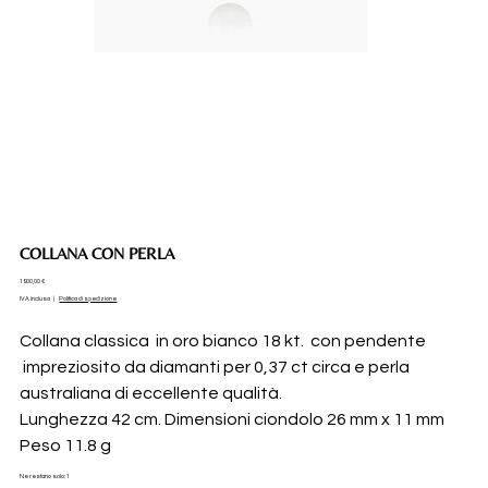
COLLANA CON PERLA
Prezzo
1900,00 €
IVA inclusa
|
Politica di spedizione
Collana classica in oro bianco 18 kt. con pendente
impreziosito da diamanti per 0,37 ct circa e perla
australiana di eccellente qualità.
Lunghezza 42 cm. Dimensioni ciondolo 26 mm x 11 mm
Peso 11.8 g
Ne restano solo: 1