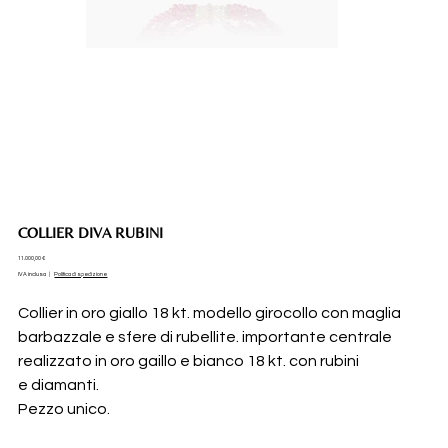
COLLIER DIVA RUBINI
Prezzo
11.000,00 €
IVA inclusa
|
Politica di spedizione
Collier in oro giallo 18 kt. modello girocollo con maglia
barbazzale e sfere di rubellite. importante centrale
realizzato in oro gaillo e bianco 18 kt. con rubini
e diamanti.
Pezzo unico.