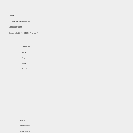
Contatti
johnoliverfirenze@gmail.com
+39 055 614 5844
Borgo degli Albizi, 73 R, 50122 Firenze (FI)
Pagine sito
Home
Shop
About
Contatti
Policy
Privacy Policy
Cookie Policy