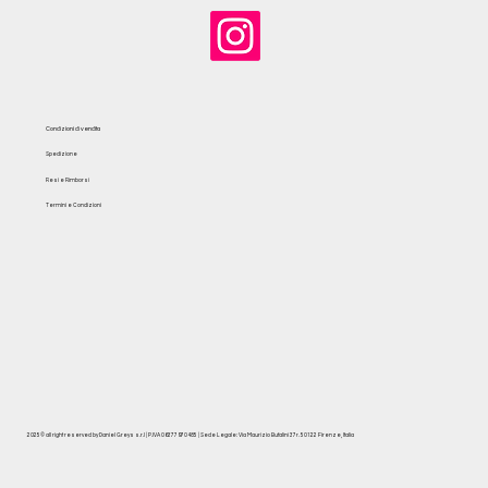
Condizioni di vendita
Spedizione
Resi e Rimborsi
Termini e Condizioni
2025© all right reserved by Daniel Greys s.r.l | P.IVA 06377970485 | Sede Legale: Via Maurizio Bufalini 37r. 50122 Firenze, Italia