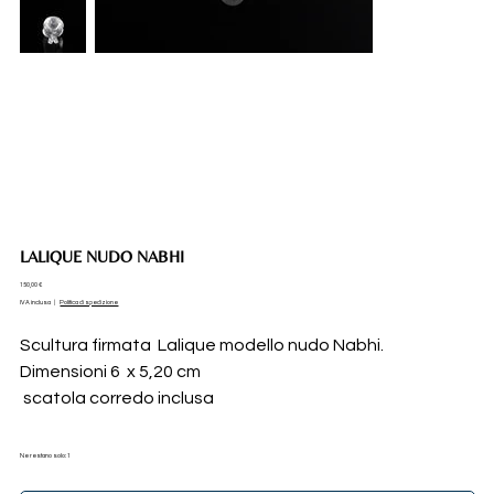
LALIQUE NUDO NABHI
Prezzo
150,00 €
IVA inclusa
|
Politica di spedizione
Scultura firmata Lalique modello nudo Nabhi.
Dimensioni 6 x 5,20 cm
scatola corredo inclusa
Ne restano solo: 1