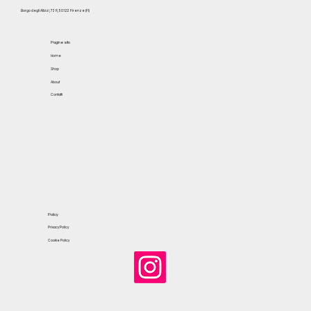
Borgo degli Albizi, 73 R, 50122 Firenze (FI)
Pagine sito
Home
Shop
About
Contatti
Policy
Privacy Policy
Cookie Policy