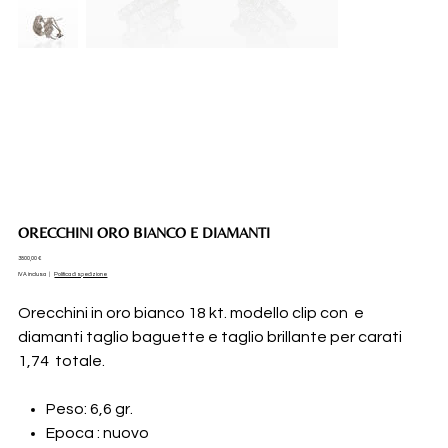
ORECCHINI ORO BIANCO E DIAMANTI
Prezzo
3800,00 €
IVA inclusa
|
Politica di spedizione
Orecchini in oro bianco 18 kt. modello clip con e
diamanti taglio baguette e taglio brillante per carati
1,74 totale.
Peso: 6,6 gr.
Epoca : nuovo