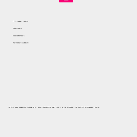
Condizioni di vendita
Spedizione
Resi e Rimborsi
Termini e Condizioni
2025© all right reserved by Daniel Greys s.r.l | P.IVA 06377970485 | Sede Legale: Via Maurizio Bufalini 37r. 50122 Firenze, Italia