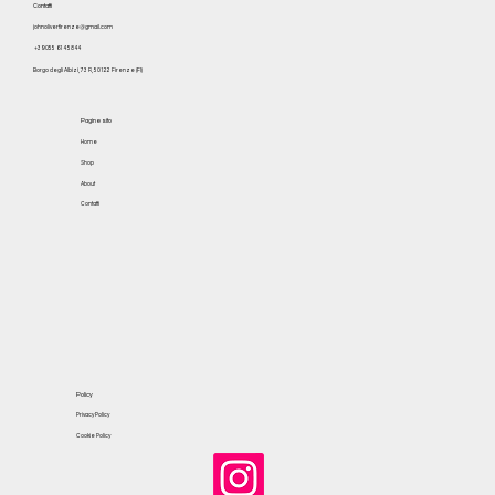
Contatti
johnoliverfirenze@gmail.com
+39 055 614 5844
Borgo degli Albizi, 73 R, 50122 Firenze (FI)
Pagine sito
Home
Shop
About
Contatti
Policy
Privacy Policy
Cookie Policy