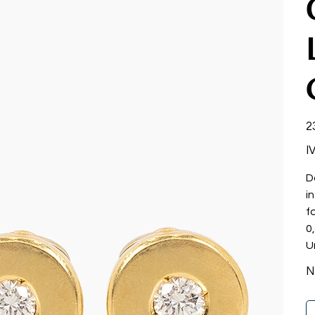
Pr
2
I
D
i
f
0
U
N