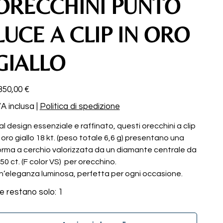
ORECCHINI PUNTO
LUCE A CLIP IN ORO
GIALLO
ezzo
350,00 €
VA inclusa
|
Politica di spedizione
al design essenziale e raffinato, questi orecchini a clip
n oro giallo 18 kt. (peso totale 6,6 g) presentano una
orma a cerchio valorizzata da un diamante centrale da
,50 ct. (F color VS) per orecchino.
n’eleganza luminosa, perfetta per ogni occasione.
e restano solo: 1