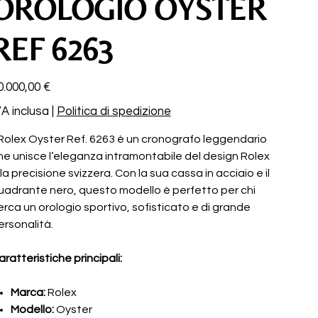
OROLOGIO OYSTER
REF 6263
ezzo
0.000,00 €
VA inclusa
|
Politica di spedizione
l Rolex Oyster Ref. 6263 è un cronografo leggendario
he unisce l’eleganza intramontabile del design Rolex
lla precisione svizzera. Con la sua cassa in acciaio e il
uadrante nero, questo modello è perfetto per chi
erca un orologio sportivo, sofisticato e di grande
ersonalità.
aratteristiche principali:
Marca:
Rolex
Modello:
Oyster