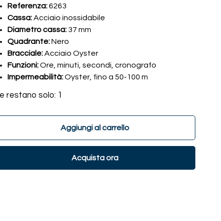
Referenza:
6263
Cassa:
Acciaio inossidabile
Diametro cassa:
37 mm
Quadrante:
Nero
Bracciale:
Acciaio Oyster
Funzioni:
Ore, minuti, secondi, cronografo
Impermeabilità:
Oyster, fino a 50-100 m
e restano solo: 1
Aggiungi al carrello
Acquista ora