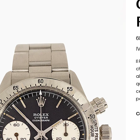
Pr
6
I
I
c
a
q
c
p
C