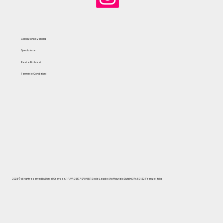
Condizioni di vendita
Spedizione
Resi e Rimborsi
Termini e Condizioni
2025© all right reserved by Daniel Greys s.r.l | P.IVA 06377970485 | Sede Legale: Via Maurizio Bufalini 37r. 50122 Firenze, Italia