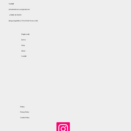
Contatti
johnoliverfirenze@gmail.com
+39 055 614 5844
Borgo degli Albizi, 73 R, 50122 Firenze (FI)
Pagine sito
Home
Shop
About
Contatti
Policy
Privacy Policy
Cookie Policy