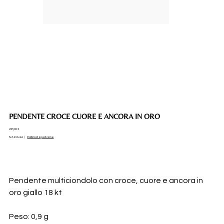
PENDENTE CROCE CUORE E ANCORA IN ORO
Prezzo
225,00 €
IVA inclusa
|
Politica di spedizione
Pendente multiciondolo con croce, cuore e ancora in
oro giallo 18 kt
Peso: 0,9 g