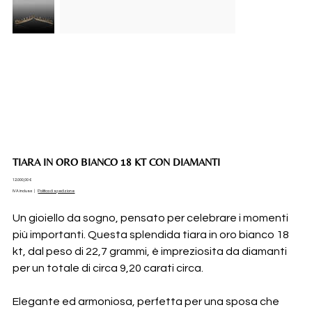
TIARA IN ORO BIANCO 18 KT CON DIAMANTI
Prezzo
12.000,00 €
IVA inclusa
|
Politica di spedizione
Un gioiello da sogno, pensato per celebrare i momenti
più importanti. Questa splendida tiara in oro bianco 18
kt, dal peso di 22,7 grammi, è impreziosita da diamanti
per un totale di circa 9,20 carati circa.
Elegante ed armoniosa, perfetta per una sposa che