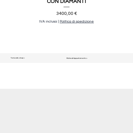
CON DIAMANTI
Prezzo
3400,00 €
IVA inclusa
|
Politica di spedizione
Torna allo shop >
Richiedi Appuntamento >