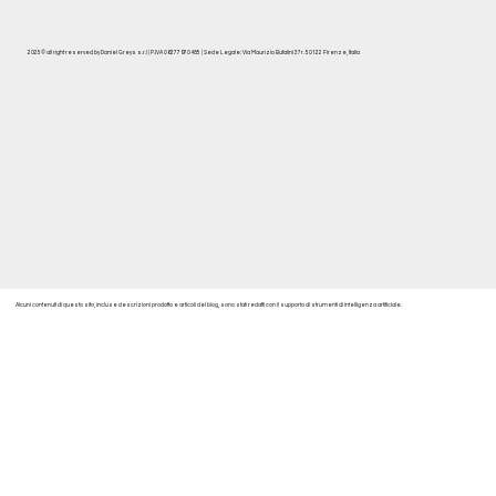
2025© all right reserved by Daniel Greys s.r.l | P.IVA 06377970485 | Sede Legale: Via Maurizio Bufalini 37r. 50122 Firenze, Italia
Alcuni contenuti di questo sito, incluse descrizioni prodotto e articoli del blog, sono stati redatti con il supporto di strumenti di intelligenza artificiale.