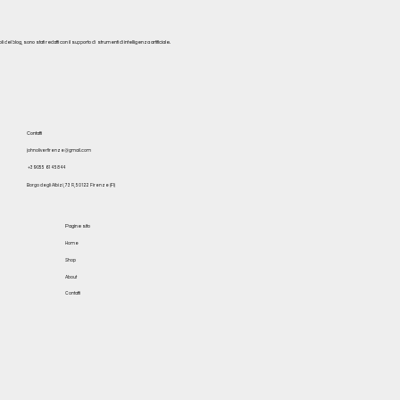
del blog, sono stati redatti con il supporto di strumenti di intelligenza artificiale.
Contatti
johnoliverfirenze@gmail.com
+39 055 614 5844
Borgo degli Albizi, 73 R, 50122 Firenze (FI)
Pagine sito
Home
Shop
About
Contatti